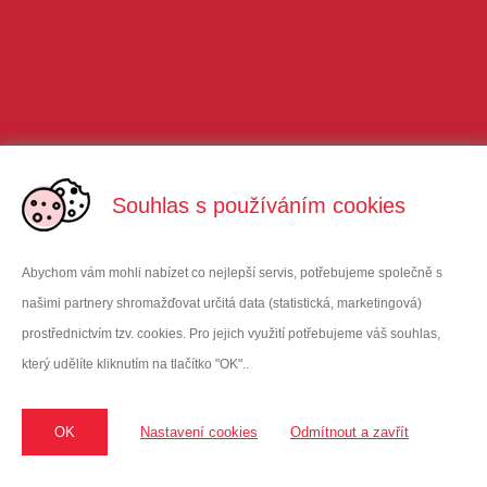
Souhlas s používáním cookies
Abychom vám mohli nabízet co nejlepší servis, potřebujeme společně s
našimi partnery shromažďovat určitá data (statistická, marketingová)
prostřednictvím tzv. cookies. Pro jejich využití potřebujeme váš souhlas,
který udělíte kliknutím na tlačítko "OK"..
VITAR Sport, s.r.o
Oficiální dodavatel Enervitu do ČR
sídlo: třída Tomáše Bati 385 | 763 02 Zlín | Czech Republic
OK
Nastavení cookies
Odmítnout a zavřít
kancelář: Hodkovická 135 | 463 12 Liberec | vitarspor
t@enervit
.cz