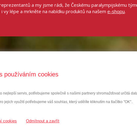
ch reprezentantů a my jsme rádi, že Českému paralympijskému tým
e i vy lépe a mrkněte na nabídku produktů na našem
e-shopu
.
s používáním cookies
nejlepší servis, potřebujeme společně s našimi partnery shromažďovat určitá data 
ro jejich využití potřebujeme váš souhlas, který udělíte kliknutím na tlačítko "OK"..
í cookies
Odmítnout a zavřít