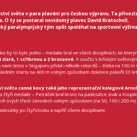
ví světa v para plavání pro českou výpravu. Ta přivezl
a. O ty se postaral nevidomý plavec David Kratochvíl,
ský paralympijský tým opět spoléhal na sportovní výživ
ako by to bylo jedno – medaile bral ve všech disciplínách, ke kter
 zlaté, 1 stříbrnou a 2 bronzové.
V součtu s loňským světový
avíc letos v Singapuru přidal i několik rekordů – třeba na 100 m
ledním startu na 400 m volným způsobem dokonce pokořil 33 let
ví světa cenné kovy také jeho reprezentační kolegové Arno
 o čtyři medaile – Petráček bral bronz na padesátce znak a Koupi
 všech svých třech závodech volným způsobem (na 50, 100 i 200 m).
desátky po čtyřstovku a napříč všemi disciplínami: