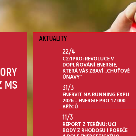
AKTUALITY
22
/4
C2:1PRO: REVOLUCE V
DOPLŇOVÁNÍ ENERGIE,
PORY
KTERÁ VÁS ZBAVÍ „CHUŤOVÉ
ÚNAVY“
Z MS
31
/3
ENERVIT NA RUNNING EXPU
2026 – ENERGIE PRO 17 000
BĚŽCŮ
11
/3
REPORT Z TERÉNU: UCI
BODY Z RHODOSU I POREČE