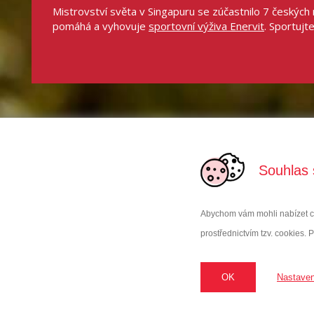
Mistrovství světa v Singapuru se zúčastnilo 7 český
pomáhá a vyhovuje
sportovní výživa Enervit
. Sportujt
Souhlas 
Abychom vám mohli nabízet co 
prostřednictvím tzv. cookies. P
OK
Nastaven