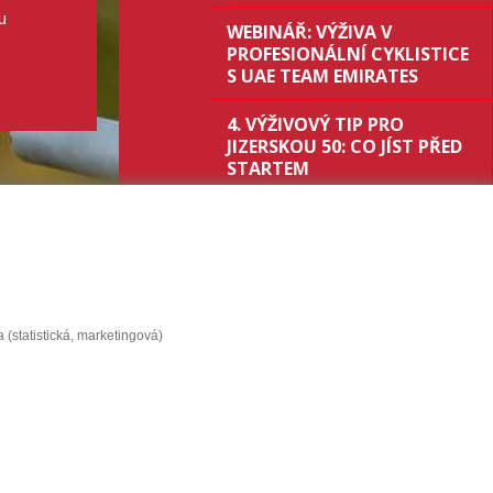
u
WEBINÁŘ: VÝŽIVA V
PROFESIONÁLNÍ CYKLISTICE
S UAE TEAM EMIRATES
4. VÝŽIVOVÝ TIP PRO
JIZERSKOU 50: CO JÍST PŘED
STARTEM
3. VÝŽIVOVÝ TIP PRO
JIZERSKOU 50: DOPLŇUJTE
ENERGII – AŤ VÁM NEDOJDE
2. VÝŽIVOVÝ TIP PRO
JIZERSKOU 50: PIJTE –
(statistická, marketingová)
PORADÍME CO
VÍCE AKTUALIT