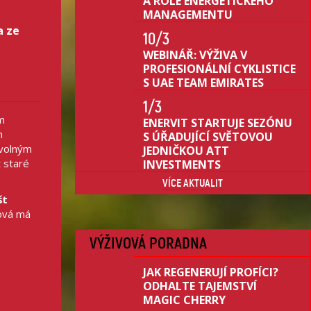
A ROLE ENERGETICKÉHO
MANAGEMENTU
a ze
10
/3
WEBINÁŘ: VÝŽIVA V
u
PROFESIONÁLNÍ CYKLISTICE
S UAE TEAM EMIRATES
1
/3
ým
ENERVIT STARTUJE SEZÓNU
m
S ÚŘADUJÍCÍ SVĚTOVOU
 volným
JEDNIČKOU ATT
 staré
INVESTMENTS
VÍCE AKTUALIT
št
lová má
VÝŽIVOVÁ PORADNA
JAK REGENERUJÍ PROFÍCI?
ODHALTE TAJEMSTVÍ
MAGIC CHERRY