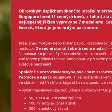
Obrovským úspěchem skončilo letošní mistrovst
Singapuru hned 11 cenných kovů, z toho 4 zlat
nejúspěšnější člen výpravy se 7 medailemi. Če
Enervit, která je jeho hrdým partnerem.
Prsa, znak, motýlek nebo kraul? Davidu Kratochvílovi j
nastoupil.
Ze sedmi startů tak má sedm medailí – 4
šampionátem je tak už pětinásobným mistrem světa. A n
způsobem překonal rekord šampionátu a při svém pos
světové maximum!
Společně s Kratochvílem vybojovali na mistrovst
Petráček a Agáta Koupilová.
Ti se postarali celkem
ve sbírce hned tři stříbra, když stála na stupních ve
A výčet medailových závodů Davida Kratochvíla? Od pa
50, 100 a 400 m volný způsob
100 m motýlek, prsa a znak
200 m polohový závod