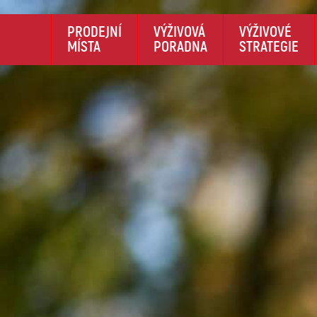
PRODEJNÍ
VÝŽIVOVÁ
VÝŽIVOVÉ
MÍSTA
PORADNA
STRATEGIE