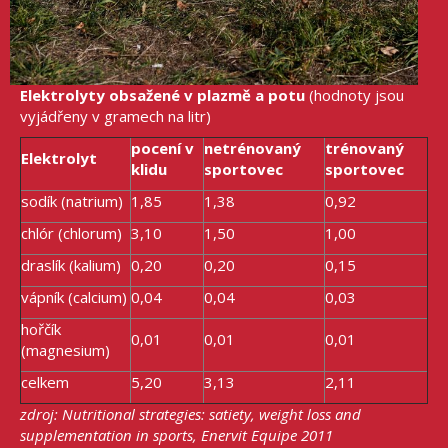
Elektrolyty obsažené v plazmě a potu
(hodnoty jsou
vyjádřeny v gramech na litr)
pocení v
netrénovaný
trénovaný
Elektrolyt
klidu
sportovec
sportovec
sodík (natrium)
1,85
1,38
0,92
chlór (chlorum)
3,10
1,50
1,00
draslík (kalium)
0,20
0,20
0,15
vápník (calcium)
0,04
0,04
0,03
hořčík
0,01
0,01
0,01
(magnesium)
celkem
5,20
3,13
2,11
zdroj: Nutritional strategies: satiety, weight loss and
supplementation in sports, Enervit Equipe 2011