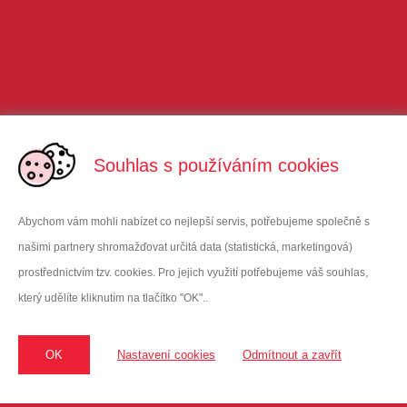
Souhlas s používáním cookies
Abychom vám mohli nabízet co nejlepší servis, potřebujeme společně s
našimi partnery shromažďovat určitá data (statistická, marketingová)
prostřednictvím tzv. cookies. Pro jejich využití potřebujeme váš souhlas,
který udělíte kliknutím na tlačítko "OK"..
VITAR Sport, s.r.o
Oficiální dodavatel Enervitu do ČR
sídlo: třída Tomáše Bati 385 | 763 02 Zlín | Czech Republic
OK
Nastavení cookies
Odmítnout a zavřít
kancelář: Hodkovická 135 | 463 12 Liberec | vitarspor
t@enervit
.cz