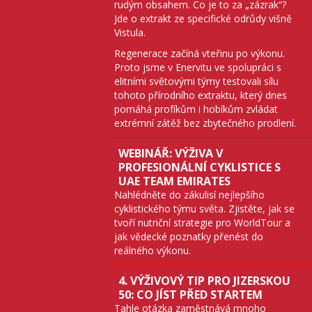
rudým obsahem. Co je to za „zázrak“?
Jde o extrakt ze specifické odrůdy višně
Vistula.
Regenerace začíná vteřinu po výkonu.
Proto jsme v Enervitu ve spolupráci s
elitními světovými týmy testovali sílu
tohoto přírodního extraktu, který dnes
pomáhá profíkům i hobíkům zvládat
extrémní zátěž bez zbytečného prodlení.
WEBINÁŘ: VÝŽIVA V
PROFESIONÁLNÍ CYKLISTICE S
UAE TEAM EMIRATES
Nahlédněte do zákulisí nejlepšího
cyklistického týmu světa. Zjistěte, jak se
tvoří nutriční strategie pro WorldTour a
jak vědecké poznatky přenést do
reálného výkonu.
4. VÝŽIVOVÝ TIP PRO JIZERSKOU
50: CO JÍST PŘED STARTEM
Tahle otázka zaměstnává mnoho