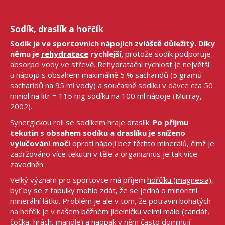
Sodík, draslík a hořčík
Sodík je ve
sportovních nápojích
zvláště důležitý. Díky
němu je
rehydratace
rychlejší,
protože sodík podporuje
absorpci vody ve střevě. Rehydratační rychlost je největší
u nápojů s obsahem maximálně 5 % sacharidů (5 gramů
sacharidů na 95 ml vody) a současně sodíku v dávce cca 50
mmol na litr = 115 mg sodíku na 100 ml nápoje (Murray,
2002).
Synergickou roli se sodíkem hraje draslík.
Po příjmu
tekutin s obsahem sodíku a draslíku je sníženo
vylučování moči
oproti nápoji bez těchto minerálů, čímž je
zadržováno více tekutin v těle a organizmus je tak více
zavodněn.
Velký význam pro sportovce má příjem
hořčíku (magnesia)
,
byť by se z tabulky mohlo zdát, že se jedná o minoritní
minerální látku. Problém je ale v tom, že potravin bohatých
na hořčík je v našem běžném jídelníčku velmi málo (candát,
čočka, hrách, mandle) a naopak v něm často dominují