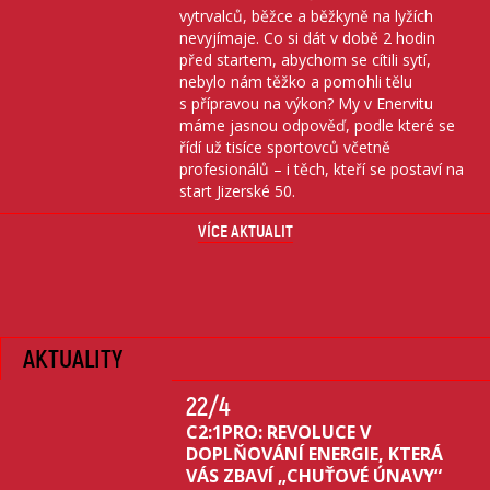
vytrvalců, běžce a běžkyně na lyžích
nevyjímaje. Co si dát v době 2 hodin
před startem, abychom se cítili sytí,
nebylo nám těžko a pomohli tělu
s přípravou na výkon? My v Enervitu
máme jasnou odpověď, podle které se
řídí už tisíce sportovců včetně
profesionálů – i těch, kteří se postaví na
start Jizerské 50.
VÍCE AKTUALIT
AKTUALITY
22
/4
C2:1PRO: REVOLUCE V
DOPLŇOVÁNÍ ENERGIE, KTERÁ
VÁS ZBAVÍ „CHUŤOVÉ ÚNAVY“