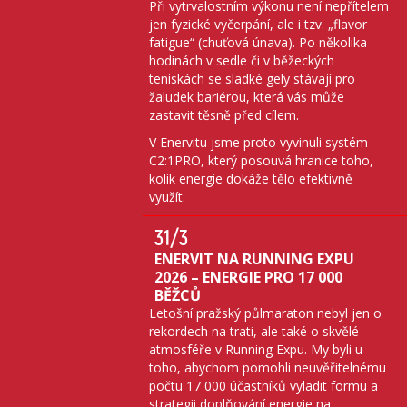
Při vytrvalostním výkonu není nepřítelem
jen fyzické vyčerpání, ale i tzv. „flavor
fatigue“ (chuťová únava). Po několika
hodinách v sedle či v běžeckých
teniskách se sladké gely stávají pro
žaludek bariérou, která vás může
zastavit těsně před cílem.
V Enervitu jsme proto vyvinuli systém
C2:1PRO, který posouvá hranice toho,
kolik energie dokáže tělo efektivně
využít.
31
/3
ENERVIT NA RUNNING EXPU
2026 – ENERGIE PRO 17 000
BĚŽCŮ
Letošní pražský půlmaraton nebyl jen o
rekordech na trati, ale také o skvělé
atmosféře v Running Expu. My byli u
toho, abychom pomohli neuvěřitelnému
počtu 17 000 účastníků vyladit formu a
strategii doplňování energie na