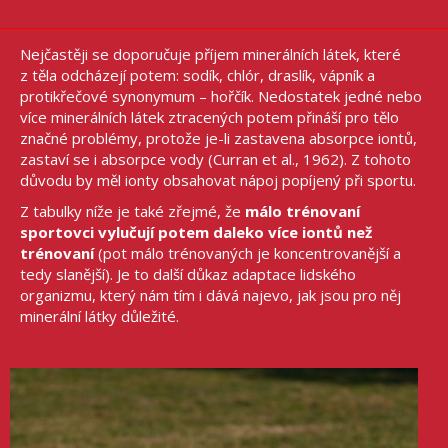
Nejčastěji se doporučuje příjem minerálních látek, které
z těla odcházejí potem: sodík, chlór, draslík, vápník a
protikřečové synonymum – hořčík. Nedostatek jedné nebo
více minerálních látek ztracených potem přináší pro tělo
značné problémy, protože je-li zastavena absorpce iontů,
zastaví se i absorpce vody (Curran et al., 1962). Z tohoto
důvodu by měl ionty obsahovat nápoj popíjený při sportu.
Z tabulky níže je také zřejmé, že
málo trénovaní
sportovci vylučují potem daleko více iontů než
trénovaní
(pot málo trénovaných je koncentrovanější a
tedy slanější). Je to další důkaz adaptace lidského
organizmu, který nám tím i dává najevo, jak jsou pro něj
minerální látky důležité.