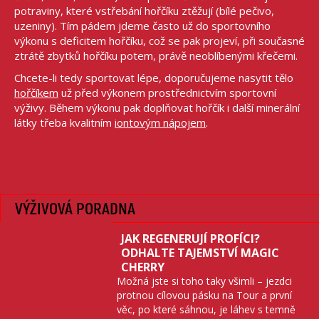
potraviny, které vstřebání hořčíku ztěžují (bílé pečivo,
uzeniny). Tím pádem jdeme často už do sportovního
výkonu s deficitem hořčíku, což se pak projeví, při současné
ztrátě zbytků hořčíku potem, právě neoblíbenými křečemi.
Chcete-li tedy sportovat lépe, doporučujeme nasytit tělo
hořčíkem
už před výkonem prostřednictvím sportovní
výživy. Během výkonu pak doplňovat hořčík i další minerální
látky třeba kvalitním
iontovým nápojem
.
VÝŽIVOVÁ PORADNA
JAK REGENERUJÍ PROFÍCI?
ODHALTE TAJEMSTVÍ MAGIC
CHERRY
Možná jste si toho taky všimli – jezdci
protnou cílovou pásku na Tour a první
věc, po které sáhnou, je láhev s temně