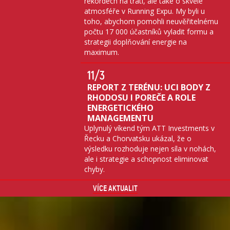
rekordech na trati, ale také o skvělé
atmosféře v Running Expu. My byli u
toho, abychom pomohli neuvěřitelnému
počtu 17 000 účastníků vyladit formu a
strategii doplňování energie na
maximum.
11
/3
REPORT Z TERÉNU: UCI BODY Z
RHODOSU I POREČE A ROLE
ENERGETICKÉHO
MANAGEMENTU
Uplynulý víkend tým ATT Investments v
Řecku a Chorvatsku ukázal, že o
výsledku rozhoduje nejen síla v nohách,
ale i strategie a schopnost eliminovat
chyby.
VÍCE AKTUALIT