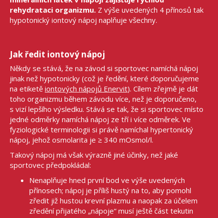
rehydrataci organizmu.
Z výše uvedených 4 přínosů tak
hypotonický iontový nápoj naplňuje všechny.
Jak ředit iontový nápoj
Někdy se stává, že na závod si sportovec namíchá nápoj
jinak než hypotonicky (což je ředění, které doporučujeme
na etiketě
iontových nápojů Enervit
). Cílem zřejmě je dát
toho organizmu během závodu více, než je doporučeno,
s vizí lepšího výsledku. Stává se tak, že si sportovec místo
jedné odměrky namíchá nápoj ze tří i více odměrek. Ve
fyziologické terminologii si právě namíchal hypertonický
nápoj, jehož osmolarita je ≥ 340 mOsmol/l.
Takový nápoj má však výrazně jiné účinky, než jaké
sportovec předpokládal:
Nenaplňuje hned první bod ve výše uvedených
přínosech; nápoj je příliš hustý na to, aby pomohl
zředit již hustou krevní plazmu a naopak za účelem
zředění přijatého „nápoje“ musí ještě část tekutin