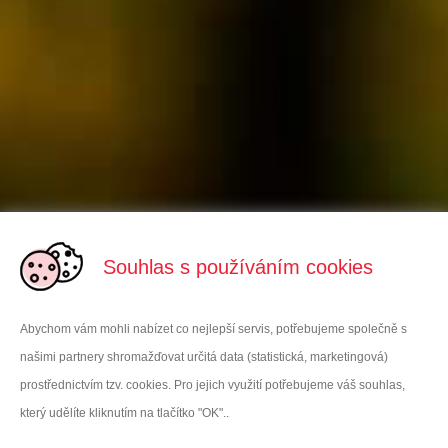
Souhlas s používáním cookies
Abychom vám mohli nabízet co nejlepší servis, potřebujeme společně s
našimi partnery shromažďovat určitá data (statistická, marketingová)
prostřednictvím tzv. cookies. Pro jejich využití potřebujeme váš souhlas,
který udělíte kliknutím na tlačítko "OK"..
VITAR Sport, s.r.o