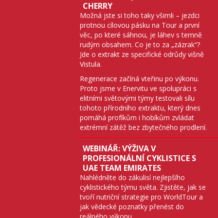
CHERRY
Možná jste si toho taky všimli – jezdci
protnou cílovou pásku na Tour a první
věc, po které sáhnou, je láhev s temně
rudým obsahem. Co je to za „zázrak“?
Jde o extrakt ze specifické odrůdy višně
Vistula.
Regenerace začíná vteřinu po výkonu.
Proto jsme v Enervitu ve spolupráci s
elitními světovými týmy testovali sílu
tohoto přírodního extraktu, který dnes
pomáhá profíkům i hobíkům zvládat
extrémní zátěž bez zbytečného prodlení.
WEBINÁŘ: VÝŽIVA V
PROFESIONÁLNÍ CYKLISTICE S
UAE TEAM EMIRATES
Nahlédněte do zákulisí nejlepšího
cyklistického týmu světa. Zjistěte, jak se
tvoří nutriční strategie pro WorldTour a
jak vědecké poznatky přenést do
reálného výkonu.