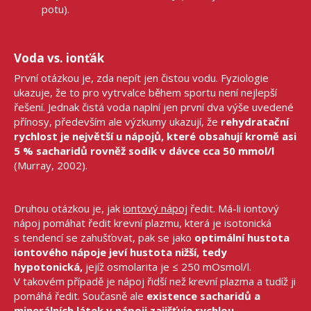
potu).
Voda vs. ionťák
První otázkou je, zda nepít jen čistou vodu. Fyziologie
ukazuje, že to pro vytrvalce během sportu není nejlepší
řešení. Jednak čistá voda naplní jen první dva výše uvedené
přínosy, především ale výzkumy ukazují, že
rehydratační
rychlost je největší u nápojů, které obsahují kromě asi
5 % sacharidů rovněž sodík
v dávce cca 50 mmol/l
(Murray, 2002).
Druhou otázkou je, jak
iontový nápoj
ředit. Má-li iontový
nápoj pomáhat ředit krevní plazmu, která je isotonická
s tendencí se zahušťovat, pak se jako
optimální hustota
iontového nápoje jeví hustota nižší, tedy
hypotonická,
jejíž osmolarita je ≤ 250 mOsmol/l.
V takovém případě je nápoj řidší než krevní plazma a tudíž ji
pomáhá ředit. Současně ale
existence sacharidů a
minerálních látek v nápoji zajišťuje rychlou