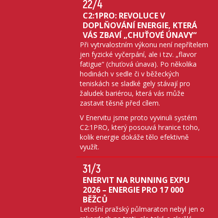
22
/4
C2:1PRO: REVOLUCE V
DOPLŇOVÁNÍ ENERGIE, KTERÁ
VÁS ZBAVÍ „CHUŤOVÉ ÚNAVY“
Při vytrvalostním výkonu není nepřítelem
jen fyzické vyčerpání, ale i tzv. „flavor
fatigue“ (chuťová únava). Po několika
hodinách v sedle či v běžeckých
teniskách se sladké gely stávají pro
žaludek bariérou, která vás může
zastavit těsně před cílem.
V Enervitu jsme proto vyvinuli systém
C2:1PRO, který posouvá hranice toho,
kolik energie dokáže tělo efektivně
využít.
31
/3
ENERVIT NA RUNNING EXPU
2026 – ENERGIE PRO 17 000
BĚŽCŮ
Letošní pražský půlmaraton nebyl jen o