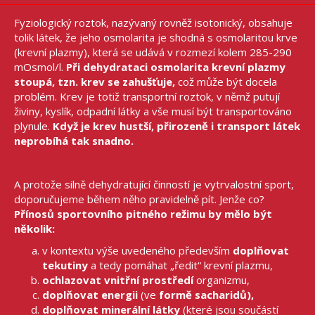
Fyziologický roztok, nazývaný rovněž isotonický, obsahuje
tolik látek, že jeho osmolarita je shodná s osmolaritou krve
(krevní plazmy), která se udává v rozmezí kolem 285-290
mOsmol/l.
Při dehydrataci osmolarita krevní plazmy
stoupá, tzn. krev se zahušťuje,
což může být docela
problém. Krev je totiž transportní roztok, v němž putují
živiny, kyslík, odpadní látky a vše musí být transportováno
plynule.
Když je krev hustší, přirozeně i transport látek
neprobíhá tak snadno.
A protože silně dehydratující činností je vytrvalostní sport,
doporučujeme během něho pravidelně pít. Jenže co?
Přínosů sportovního pitného režimu by mělo být
několik:
v kontextu výše uvedeného především
doplňovat
tekutiny
a tedy pomáhat „ředit“ krevní plazmu,
ochlazovat vnitřní prostředí
organizmu,
doplňovat energii
(ve
formě sacharidů),
doplňovat
minerální látky
(které jsou součástí