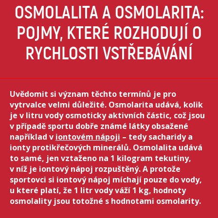
OSMOLALITA A OSMOLARITA:
POJMY, KTERÉ ROZHODUJÍ O
RYCHLOSTI VSTŘEBÁVÁNÍ
Uvědomit si význam těchto termínů je pro
vytrvalce velmi důležité. Osmolarita udává, kolik
je v litru vody osmoticky aktivních částic, což jsou
v případě sportu dobře známé látky obsažené
například v
iontovém nápoji
– tedy sacharidy a
ionty protikřečových minerálů. Osmolalita udává
to samé, jen vztaženo na 1 kilogram tekutiny,
v níž je iontový nápoj rozpuštěný. A protože
sportovci si iontový nápoj míchají pouze do vody,
u které platí, že 1 litr vody váží 1 kg, hodnoty
osmolality jsou totožné s hodnotami osmolarity.