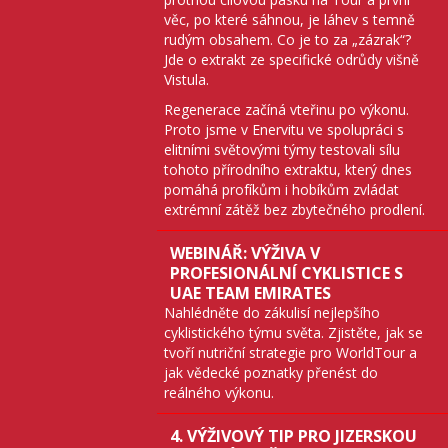
věc, po které sáhnou, je láhev s temně
rudým obsahem. Co je to za „zázrak“?
Jde o extrakt ze specifické odrůdy višně
Vistula.
Regenerace začíná vteřinu po výkonu.
Proto jsme v Enervitu ve spolupráci s
elitními světovými týmy testovali sílu
tohoto přírodního extraktu, který dnes
pomáhá profíkům i hobíkům zvládat
extrémní zátěž bez zbytečného prodlení.
WEBINÁŘ: VÝŽIVA V
PROFESIONÁLNÍ CYKLISTICE S
UAE TEAM EMIRATES
Nahlédněte do zákulisí nejlepšího
cyklistického týmu světa. Zjistěte, jak se
tvoří nutriční strategie pro WorldTour a
jak vědecké poznatky přenést do
reálného výkonu.
4. VÝŽIVOVÝ TIP PRO JIZERSKOU