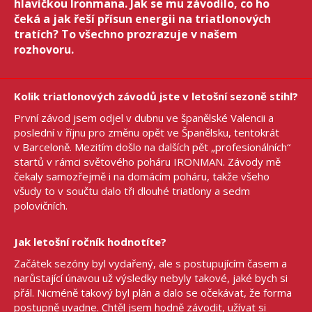
hlavičkou Ironmana. Jak se mu závodilo, co ho
čeká a jak řeší přísun energii na triatlonových
tratích? To všechno prozrazuje v našem
rozhovoru.
Kolik triatlonových závodů jste v letošní sezoně stihl?
První závod jsem odjel v dubnu ve španělské Valencii a
poslední v říjnu pro změnu opět ve Španělsku, tentokrát
v Barceloně. Mezitím došlo na dalších pět „profesionálních“
startů v rámci světového poháru IRONMAN. Závody mě
čekaly samozřejmě i na domácím poháru, takže všeho
všudy to v součtu dalo tři dlouhé triatlony a sedm
polovičních.
Jak letošní ročník hodnotíte?
Začátek sezóny byl vydařený, ale s postupujícím časem a
narůstající únavou už výsledky nebyly takové, jaké bych si
přál. Nicméně takový byl plán a dalo se očekávat, že forma
postupně uvadne. Chtěl jsem hodně závodit, užívat si