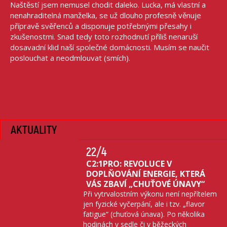
Naštěstí jsem nemusel chodit daleko. Lucka, má vlastní a
nenahraditelná manželka, se už dlouho profesně věnuje
přípravě svěřenců a disponuje potřebnými přesahy i
zkušenostmi. Snad tedy toto rozhodnutí příliš nenaruší
dosavadní klid naší společné domácnosti. Musím se naučit
poslouchat a neodmlouvat (smích).
AKTUALITY
22
/4
C2:1PRO: REVOLUCE V
DOPLŇOVÁNÍ ENERGIE, KTERÁ
VÁS ZBAVÍ „CHUŤOVÉ ÚNAVY“
Při vytrvalostním výkonu není nepřítelem
jen fyzické vyčerpání, ale i tzv. „flavor
fatigue“ (chuťová únava). Po několika
hodinách v sedle či v běžeckých