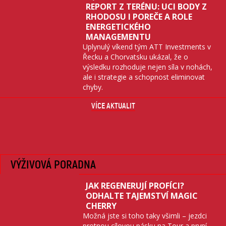
REPORT Z TERÉNU: UCI BODY Z
RHODOSU I POREČE A ROLE
ENERGETICKÉHO
MANAGEMENTU
Uplynulý víkend tým ATT Investments v
Řecku a Chorvatsku ukázal, že o
výsledku rozhoduje nejen síla v nohách,
ale i strategie a schopnost eliminovat
chyby.
VÍCE AKTUALIT
VÝŽIVOVÁ PORADNA
JAK REGENERUJÍ PROFÍCI?
ODHALTE TAJEMSTVÍ MAGIC
CHERRY
Možná jste si toho taky všimli – jezdci
protnou cílovou pásku na Tour a první