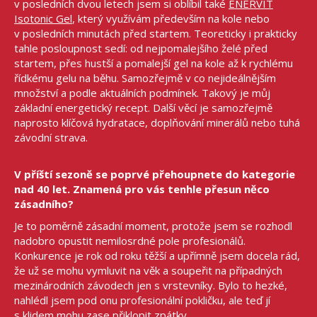
v posledních dvou letech jsem si oblíbil také
ENERVIT
Isotonic Gel
, který využívám především na kole nebo
v posledních minutách před startem. Teoreticky i prakticky
tahle posloupnost sedí: od nejpomalejšího želé před
startem, přes hustší a pomalejší gel na kole až k rychlému
řídkému gelu na běhu. Samozřejmě v co nejideálnějším
množství a podle aktuálních podmínek. Takový je můj
základní energetický recept. Další věcí je samozřejmě
naprosto klíčová hydratace, doplňování minerálů nebo tuhá
závodní strava.
V příští sezoně se poprvé přehoupnete do kategorie
nad 40 let. Znamená pro vás tenhle přesun něco
zásadního?
Je to poměrně zásadní moment, protože jsem se rozhodl
nadobro opustit nemilosrdné pole profesionálů.
Konkurence je rok od roku těžší a upřímně jsem docela rád,
že už se mohu vymluvit na věk a soupeřit na případných
mezinárodních závodech jen s vrstevníky. Bylo to hezké,
nahlédl jsem pod onu profesionální pokličku, ale teď jí
s klidem mohu zase přiklopit zpátky.