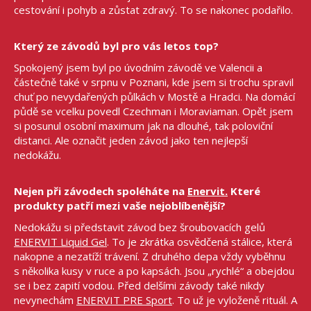
cestování i pohyb a zůstat zdravý. To se nakonec podařilo.
Který ze závodů byl pro vás letos top?
Spokojený jsem byl po úvodním závodě ve Valencii a
částečně také v srpnu v Poznani, kde jsem si trochu spravil
chuť po nevydařených půlkách v Mostě a Hradci. Na domácí
půdě se vcelku povedl Czechman i Moraviaman. Opět jsem
si posunul osobní maximum jak na dlouhé, tak poloviční
distanci. Ale označit jeden závod jako ten nejlepší
nedokážu.
Nejen při závodech spoléháte na
Enervit.
Které
produkty patří mezi vaše nejoblíbenější?
Nedokážu si představit závod bez šroubovacích gelů
ENERVIT Liquid Gel
. To je zkrátka osvědčená stálice, která
nakopne a nezatíží trávení. Z druhého depa vždy vyběhnu
s několika kusy v ruce a po kapsách. Jsou „rychlé“ a obejdou
se i bez zapití vodou. Před delšími závody také nikdy
nevynechám
ENERVIT PRE Sport
. To už je vyloženě rituál. A