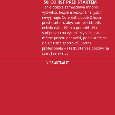
50: CO JÍST PŘED STARTEM
Tahle otázka zaměstnává mnoho
vytrvalců, běžce a běžkyně na lyžích
nevyjímaje. Co si dát v době 2 hodin
před startem, abychom se cítili sytí,
nebylo nám těžko a pomohli tělu
s přípravou na výkon? My v Enervitu
máme jasnou odpověď, podle které se
řídí už tisíce sportovců včetně
profesionálů – i těch, kteří se postaví na
start Jizerské 50.
VÍCE AKTUALIT