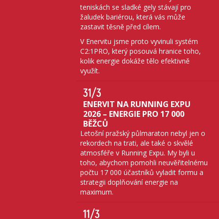
teniskách se sladké gely stávají pro
žaludek bariérou, která vás může
zastavit těsně před cílem.
V Enervitu jsme proto vyvinuli systém
C2:1PRO, který posouvá hranice toho,
kolik energie dokáže tělo efektivně
využít.
31
/3
ENERVIT NA RUNNING EXPU
2026 – ENERGIE PRO 17 000
BĚŽCŮ
Letošní pražský půlmaraton nebyl jen o
rekordech na trati, ale také o skvělé
atmosféře v Running Expu. My byli u
toho, abychom pomohli neuvěřitelnému
počtu 17 000 účastníků vyladit formu a
strategii doplňování energie na
maximum.
11
/3