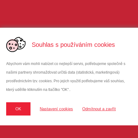
Souhlas s používáním cookies
Abychom vám mohli nabízet co nejlepší servis, potřebujeme společně s
našimi partnery shromažďovat určitá data (statistická, marketingová)
prostřednictvím tzv. cookies. Pro jejich využití potřebujeme váš souhlas,
který udělíte kliknutím na tlačítko "OK"..
VITAR Sport, s.r.o
Oficiální dodavatel Enervitu do ČR
sídlo: třída Tomáše Bati 385 | 763 02 Zlín | Czech Republic
OK
Nastavení cookies
Odmítnout a zavřít
kancelář: Hodkovická 135 | 463 12 Liberec | vitarspor
t@enervit
.cz
Karolína Calda
sever a západ ČR, Praha