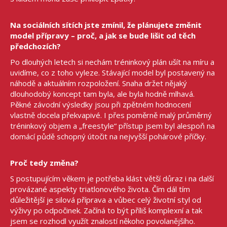
Na sociálních sítích jste zmínil, že plánujete změnit
model přípravy – proč, a jak se bude lišit od těch
předchozích?
Po dlouhých letech si nechám tréninkový plán ušít na míru a
uvidíme, co z toho vyleze. Stávající model byl postavený na
náhodě a aktuálním rozpoložení. Snaha držet nějaký
dlouhodobý koncept tam byla, ale byla hodně mlhavá.
Pěkné závodní výsledky jsou při zpětném hodnocení
vlastně docela překvapivé. I přes poměrně malý průměrný
tréninkový objem a „freestyle“ přístup jsem byl alespoň na
domácí půdě schopný útočit na nejvyšší pohárové příčky.
Proč tedy změna?
S postupujícím věkem je potřeba klást větší důraz i na další
provázané aspekty triatlonového života. Čím dál tím
důležitější je silová příprava a vůbec celý životní styl od
výživy po odpočinek. Začíná to být příliš komplexní a tak
jsem se rozhodl využít znalostí někoho povolanějšího.