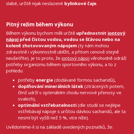
slabé, určitě nijak neslazené
bylinkové čaje
.
Pitný režim během výkonu
Během výkonu bychom měli určitě
upřednostnit
iontový
nápoj
před čistou vodou, vodou se šťávou nebo na
koleně zhotovovaným nápojem
(ty nám mohou
zdravotně i výkonnostně ublížit, a přitom cenově stejně
neušetříte). Je to proto, že
iontový nápoj
věrohodně odráží
potřeby organizmu během sportovního výkonu, a to z
pohledu:
potřeby
energie
(dodávané formou sacharidů),
doplňování minerálních látek
(ztrácených potem,
čímž udrží v optimálním chodu nervové přenosy ve
svalech),
optimální vstřebatelnosti
(dle studií se nejlépe
vstřebávají nápoje s určitou dávkou sacharidů, ale ta
nesmí být vyšší než 5 %, více níže).
Uvědomíme-li si na základě uvedených poznatků, že: