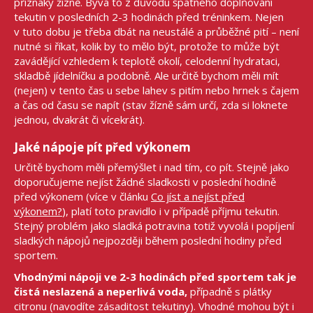
příznaky žízně. Bývá to z důvodu špatného doplňování
tekutin v posledních 2-3 hodinách před tréninkem. Nejen
v tuto dobu je třeba dbát na neustálé a průběžné pití – není
nutné si říkat, kolik by to mělo být, protože to může být
zavádějící vzhledem k teplotě okolí, celodenní hydrataci,
skladbě jídelníčku a podobně. Ale určitě bychom měli mít
(nejen) v tento čas u sebe lahev s pitím nebo hrnek s čajem
a čas od času se napít (stav žízně sám určí, zda si loknete
jednou, dvakrát či vícekrát).
Jaké nápoje pít před výkonem
Určitě bychom měli přemýšlet i nad tím, co pít. Stejně jako
doporučujeme nejíst žádné sladkosti v poslední hodině
před výkonem (více v článku
Co jíst a nejíst před
výkonem?
), platí toto pravidlo i v případě příjmu tekutin.
Stejný problém jako sladká potravina totiž vyvolá i popíjení
sladkých nápojů nejpozději během poslední hodiny před
sportem.
Vhodnými nápoji ve 2-3 hodinách před sportem tak je
čistá neslazená a neperlivá voda,
případně s plátky
citronu (navodíte zásaditost tekutiny). Vhodné mohou být i