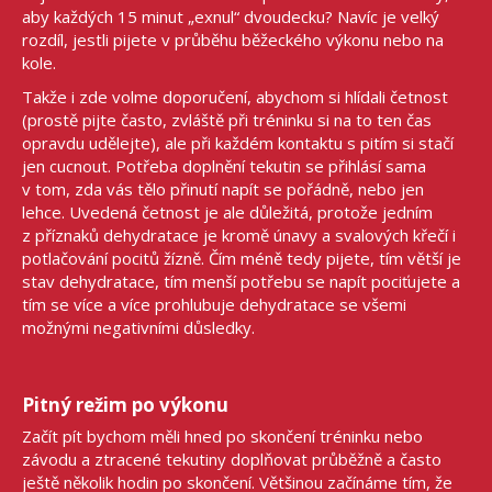
aby každých 15 minut „exnul“ dvoudecku? Navíc je velký
rozdíl, jestli pijete v průběhu běžeckého výkonu nebo na
kole.
Takže i zde volme doporučení, abychom si hlídali četnost
(prostě pijte často, zvláště při tréninku si na to ten čas
opravdu udělejte), ale při každém kontaktu s pitím si stačí
jen cucnout. Potřeba doplnění tekutin se přihlásí sama
v tom, zda vás tělo přinutí napít se pořádně, nebo jen
lehce. Uvedená četnost je ale důležitá, protože jedním
z příznaků dehydratace je kromě únavy a svalových křečí i
potlačování pocitů žízně. Čím méně tedy pijete, tím větší je
stav dehydratace, tím menší potřebu se napít pociťujete a
tím se více a více prohlubuje dehydratace se všemi
možnými negativními důsledky.
Pitný režim po výkonu
Začít pít bychom měli hned po skončení tréninku nebo
závodu a ztracené tekutiny doplňovat průběžně a často
ještě několik hodin po skončení. Většinou začínáme tím, že