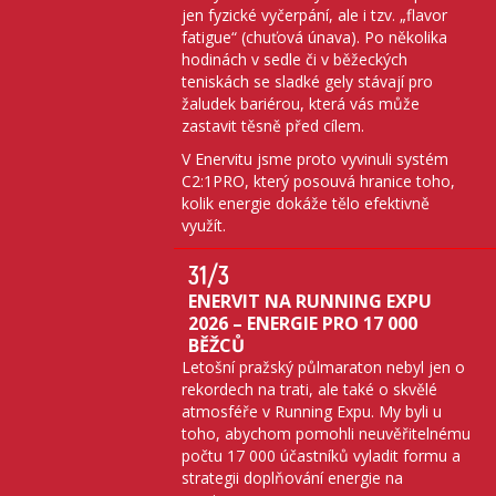
jen fyzické vyčerpání, ale i tzv. „flavor
fatigue“ (chuťová únava). Po několika
hodinách v sedle či v běžeckých
teniskách se sladké gely stávají pro
žaludek bariérou, která vás může
zastavit těsně před cílem.
V Enervitu jsme proto vyvinuli systém
C2:1PRO, který posouvá hranice toho,
kolik energie dokáže tělo efektivně
využít.
31
/3
ENERVIT NA RUNNING EXPU
2026 – ENERGIE PRO 17 000
BĚŽCŮ
Letošní pražský půlmaraton nebyl jen o
rekordech na trati, ale také o skvělé
atmosféře v Running Expu. My byli u
toho, abychom pomohli neuvěřitelnému
počtu 17 000 účastníků vyladit formu a
strategii doplňování energie na