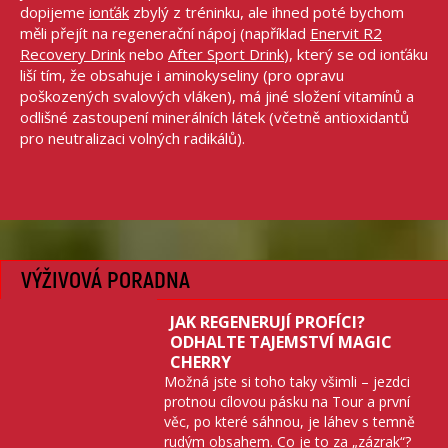
dopijeme
ionťák
zbylý z tréninku, ale ihned poté bychom
měli přejít na regenerační nápoj (například
Enervit R2
Recovery Drink
nebo
After Sport Drink
), který se od ionťáku
liší tím, že obsahuje i aminokyseliny (pro opravu
poškozených svalových vláken), má jiné složení vitamínů a
odlišné zastoupení minerálních látek (včetně antioxidantů
pro neutralizaci volných radikálů).
VÝŽIVOVÁ PORADNA
JAK REGENERUJÍ PROFÍCI?
ODHALTE TAJEMSTVÍ MAGIC
CHERRY
Možná jste si toho taky všimli – jezdci
protnou cílovou pásku na Tour a první
věc, po které sáhnou, je láhev s temně
rudým obsahem. Co je to za „zázrak“?