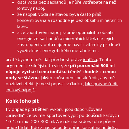
čistá voda bez sacharidů je hůře vstřebatelná než
iontový nápoj,
že naopak voda se šťávou bývá často příliš
koncentrovaná a rozhodně je bez obsahu minerálních
látek,
a že v iontovém nápoji kromě optimálního obsahu
energie ze sacharidů a minerálních látek dle jejich
zastoupení v potu najdeme navíc i vitamíny pro lepší
využitelnost energetického metabolismu,
určitě bychom měli dát přednost právě
ionťáku
. Tento
argument je silnější o to více, že
při porovnání 500 ml
nápoje vychází cena ionťáku téměř shodně s cenou
vody se šťávou
. Jakým způsobem ionťák ředit, aby měl
pozitivní efekt, jsme si popsali v článku „
Jak správně ředit
iontový nápoj?
“
Kolik toho pít
I v případě pití během výkonu jsou doporučována
„pravidla“, že by měl sportovec vypít po doušcích každých
10-15 minut 200-300 ml. Ale ruku na srdce, tohle přece
nejde hlídat. Kdo z nás se bude pořád koukat na hodinky,