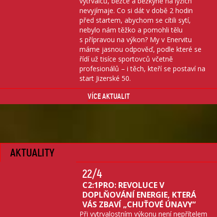
vytrvalců, běžce a běžkyně na lyžích
nevyjímaje. Co si dát v době 2 hodin
před startem, abychom se cítili sytí,
nebylo nám těžko a pomohli tělu
s přípravou na výkon? My v Enervitu
máme jasnou odpověď, podle které se
řídí už tisíce sportovců včetně
profesionálů – i těch, kteří se postaví na
start Jizerské 50.
VÍCE AKTUALIT
AKTUALITY
22
/4
C2:1PRO: REVOLUCE V
DOPLŇOVÁNÍ ENERGIE, KTERÁ
VÁS ZBAVÍ „CHUŤOVÉ ÚNAVY“
Při vytrvalostním výkonu není nepřítelem