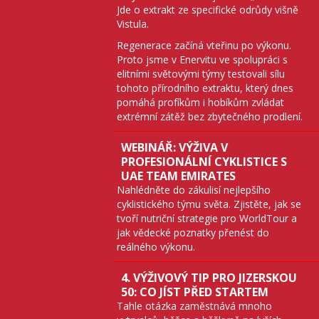
Jde o extrakt ze specifické odrůdy višně
Vistula.
Regenerace začíná vteřinu po výkonu.
Proto jsme v Enervitu ve spolupráci s
elitními světovými týmy testovali sílu
tohoto přírodního extraktu, který dnes
pomáhá profíkům i hobíkům zvládat
extrémní zátěž bez zbytečného prodlení.
WEBINÁŘ: VÝŽIVA V
PROFESIONÁLNÍ CYKLISTICE S
UAE TEAM EMIRATES
Nahlédněte do zákulisí nejlepšího
cyklistického týmu světa. Zjistěte, jak se
tvoří nutriční strategie pro WorldTour a
jak vědecké poznatky přenést do
reálného výkonu.
4. VÝŽIVOVÝ TIP PRO JIZERSKOU
50: CO JÍST PŘED STARTEM
Tahle otázka zaměstnává mnoho