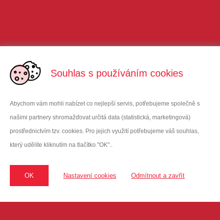
Souhlas s používáním cookies
Abychom vám mohli nabízet co nejlepší servis, potřebujeme společně s
našimi partnery shromažďovat určitá data (statistická, marketingová)
prostřednictvím tzv. cookies. Pro jejich využití potřebujeme váš souhlas,
který udělíte kliknutím na tlačítko "OK"..
VITAR Sport, s.r.o
Oficiální dodavatel Enervitu do ČR
sídlo: třída Tomáše Bati 385 | 763 02 Zlín | Czech Republic
OK
Nastavení cookies
Odmítnout a zavřít
kancelář: Hodkovická 135 | 463 12 Liberec | vitarspor
t@enervit
.cz
Karolína Calda
sever a západ ČR, Praha