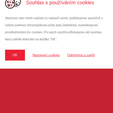
Souhlas s používáním cookies
Abychom vám mohli nabízet co nejlepší servis, potřebujeme společně s
našimi partnery shromažďovat určitá data (statistická, marketingová)
prostřednictvím tzv. cookies. Pro jejich využití potřebujeme váš souhlas,
který udělíte kliknutím na tlačítko "OK"..
OK
Nastavení cookies
Odmítnout a zavřít
SPORTOVNÍ KEMPY
VITAR Sport, s.r.o
Oficiální dodavatel Enervitu do ČR
sídlo: třída Tomáše Bati 385 | 763 02 Zlín | Czech Republic
kancelář: Hodkovická 135 | 463 12 Liberec | vitarspor
t@enervit
.cz
Karolína Calda