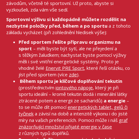
závodům, včetně té sportovní. Už proto, abyste si
vyzkoušeli, zda vám vše sedí.
Sportovní výživu si každopádně můžete rozdělit na
nezbytné položky před, během a po sportu
a z tohoto
základu vycházet (při zohlednění hledisek výše):
Před sportem řešíte přípravu organizmu na
sport
– měli byste být sytí, ale ne přejedení a
s těžkým žaludkem; nachystat byste pomocí výživy
měli i své vnitřní energetické systémy. Proto je
vhodné želé
Enervit PRE Sport
, které řeší otázku, co
jíst před sportem (více
zde
).
Během sportu je klíčové doplňování tekutin
(prostřednictvím
iontového nápoje
, který je při
sportu ideální – kromě tekutin dodá i minerální látky
ztrácené potem a energii ze sacharidů)
a energie
–
to se může dít pomocí
energetických tablet, gelů či
tyčinek
a závisí na době a intenzitě výkonu i do jisté
míry na vašich preferencích. Pomoci může i náš
graf
znázorňující množství přijaté energie v čase
z různých typů doplňků.