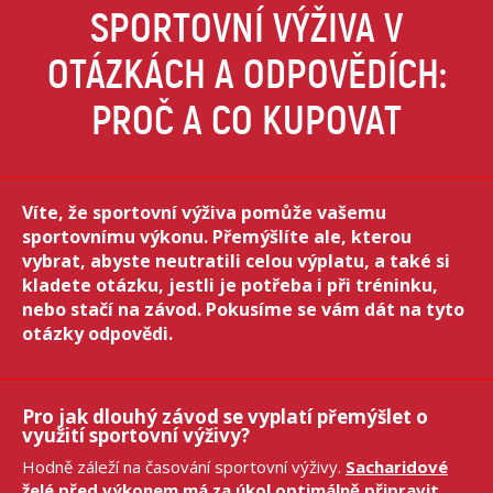
SPORTOVNÍ VÝŽIVA V
OTÁZKÁCH A ODPOVĚDÍCH:
PROČ A CO KUPOVAT
Víte, že sportovní výživa pomůže vašemu
sportovnímu výkonu. Přemýšlíte ale, kterou
vybrat, abyste neutratili celou výplatu, a také si
kladete otázku, jestli je potřeba i při tréninku,
nebo stačí na závod. Pokusíme se vám dát na tyto
otázky odpovědi.
Pro jak dlouhý závod se vyplatí přemýšlet o
využití sportovní výživy?
Hodně záleží na časování sportovní výživy.
Sacharidové
želé
před výkonem má za úkol optimálně připravit