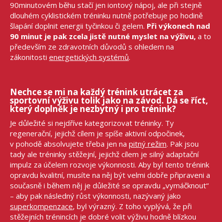
90minutovém běhu stačí jen iontový nápoj, ale při stejně
dlouhém cyklistickém tréninku nutně potřebuje po hodině
šlapání doplnit energii tyčinkou či gelem.
Při výkonech nad
90 minut je pak zcela jistě nutné myslet na výživu,
a to
především ze zdravotních důvodů s ohledem na
zákonitosti
energetických systémů
.
Nechce se mi na každý trénink utrácet za
sportovní výživu tolik jako na závod. Dá se říct,
který doplněk je nezbytný i pro trénink?
Je důležité si nejdříve kategorizovat tréninky. Ty
regenerační, jejichž cílem je spíše aktivní odpočinek,
v pohodě absolvujete třeba jen na
pitný režim
. Pak jsou
tady ale tréninky stěžejní, jejichž cílem je silný adaptační
impulz za účelem rozvoje výkonnosti. Aby byl tento trénink
opravdu kvalitní, musíte na něj být velmi dobře připraveni a
současně i během něj je důležité se opravdu „vymáčknout“
– aby pak následný růst výkonnosti, nazývaný jako
superkompenzace
, byl výrazný. Z toho vyplývá, že při
stěžejních trénincích je dobré volit výživu hodně blízkou