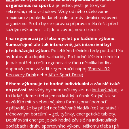
organizmus na sport
a je jedno, jestli je to výkon
rekreační, nebo vrcholový. Vždy od něho očekáváme
maximum z pohledu daného cíle, a tedy ideální nastavení
organizmu. Proto by se správná příprava měla řešit před
každým výkonem – ať jde o závod, nebo trénink.
I na regeneraci je třeba myslet po každém výkonu.
Samozřejmě ale tak intenzivně, jak intenzivní byl
předcházející výkon.
Po lehkém tréninku tedy postačí tělo
hydratovat a doplnit sacharidy. Po hodně těžkém tréninku
je pak potřeba řešit regeneraci v řádu několika hodin a
doporučujeme zařadit regenerační nápoj (
Enervit R2
Recovery Drink
nebo
After Sport Drink
).
Během výkonu je to hodně individuální a závislé také
na počasí.
Asi vždy bychom měli myslet na
iontový nápoj
, a
to i když jdeme třeba jen na krátký trénink. Stejně tak se
osvědčilo mít s sebou nějakou formu „první pomoci“
v případě, že by přišel neočekávaně
hlaďák
(což se stává i
trénovaným borcům) –
gel, tyčinky, energetické tablety
.
Doplňování energie je pak hodně závislé na individuálních
potřebách i druhu sportovního výkonu. Někomu třeba i při