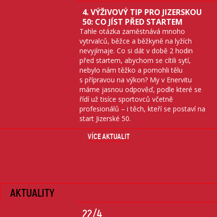
4. VÝŽIVOVÝ TIP PRO JIZERSKOU
50: CO JÍST PŘED STARTEM
Tahle otázka zaměstnává mnoho
vytrvalců, běžce a běžkyně na lyžích
nevyjímaje. Co si dát v době 2 hodin
před startem, abychom se cítili sytí,
nebylo nám těžko a pomohli tělu
s přípravou na výkon? My v Enervitu
máme jasnou odpověď, podle které se
řídí už tisíce sportovců včetně
profesionálů – i těch, kteří se postaví na
start Jizerské 50.
VÍCE AKTUALIT
AKTUALITY
22
/4