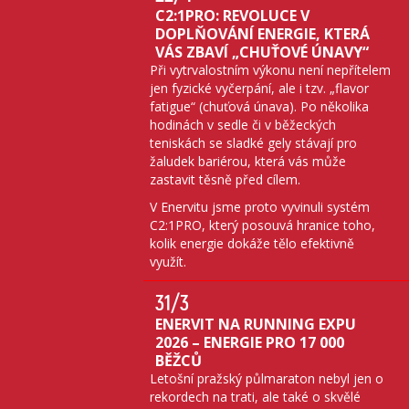
C2:1PRO: REVOLUCE V
DOPLŇOVÁNÍ ENERGIE, KTERÁ
VÁS ZBAVÍ „CHUŤOVÉ ÚNAVY“
Při vytrvalostním výkonu není nepřítelem
jen fyzické vyčerpání, ale i tzv. „flavor
fatigue“ (chuťová únava). Po několika
hodinách v sedle či v běžeckých
teniskách se sladké gely stávají pro
žaludek bariérou, která vás může
zastavit těsně před cílem.
V Enervitu jsme proto vyvinuli systém
C2:1PRO, který posouvá hranice toho,
kolik energie dokáže tělo efektivně
využít.
31
/3
ENERVIT NA RUNNING EXPU
2026 – ENERGIE PRO 17 000
BĚŽCŮ
Letošní pražský půlmaraton nebyl jen o
rekordech na trati, ale také o skvělé