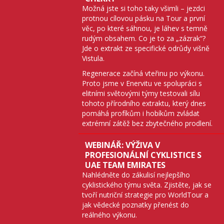
Možná jste si toho taky všimli – jezdci
protnou cílovou pásku na Tour a první
věc, po které sáhnou, je láhev s temně
rudým obsahem. Co je to za „zázrak“?
Jde o extrakt ze specifické odrůdy višně
Vistula.
Regenerace začíná vteřinu po výkonu.
Proto jsme v Enervitu ve spolupráci s
elitními světovými týmy testovali sílu
tohoto přírodního extraktu, který dnes
pomáhá profíkům i hobíkům zvládat
extrémní zátěž bez zbytečného prodlení.
WEBINÁŘ: VÝŽIVA V
PROFESIONÁLNÍ CYKLISTICE S
UAE TEAM EMIRATES
Nahlédněte do zákulisí nejlepšího
cyklistického týmu světa. Zjistěte, jak se
tvoří nutriční strategie pro WorldTour a
jak vědecké poznatky přenést do
reálného výkonu.