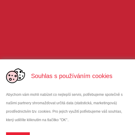
Souhlas s používáním cookies
Abychom vám mohli nabízet co nejlepší servis, potřebujeme společně s
našimi partnery shromažďovat určitá data (statistická, marketingová)
prostřednictvím tzv. cookies. Pro jejich využití potřebujeme váš souhlas,
který udělíte kliknutím na tlačítko "OK"..
VITAR Sport, s.r.o
Oficiální dodavatel Enervitu do ČR