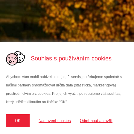
Souhlas s používáním cookies
Abychom vám mohli nabízet co nejlepší servis, potřebujeme společně s
našimi partnery shromažďovat určitá data (statistická, marketingová)
prostřednictvím tzv. cookies. Pro jejich využití potřebujeme váš souhlas,
který udělíte kliknutím na tlačítko "OK"..
VITAR Sport, s.r.o
Oficiální dodavatel Enervitu do ČR
sídlo: třída Tomáše Bati 385 | 763 02 Zlín | Czech Republic
OK
Nastavení cookies
Odmítnout a zavřít
kancelář: Hodkovická 135 | 463 12 Liberec | vitarspor
t@enervit
.cz