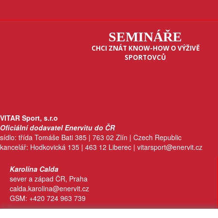
SEMINÁŘE
CHCI ZNÁT KNOW-HOW O VÝŽIVĚ
SPORTOVCŮ
VITAR Sport, s.r.o
Oficiální dodavatel Enervitu do ČR
sídlo: třída Tomáše Bati 385 | 763 02 Zlín | Czech Republic
kancelář: Hodkovická 135 | 463 12 Liberec | vitarspor
t@enervit
.cz
Karolína Calda
sever a západ ČR, Praha
calda.karolina@enervit.cz
GSM: +420 724 963 739