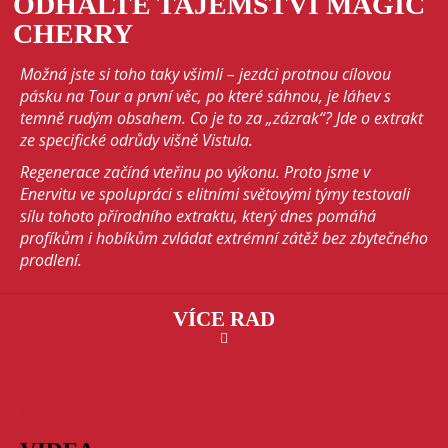
ODHALTE TAJEMSTVÍ MAGIC
CHERRY
Možná jste si toho taky všimli – jezdci protnou cílovou
pásku na Tour a první věc, po které sáhnou, je láhev s
temně rudým obsahem. Co je to za „zázrak“? Jde o extrakt
ze specifické odrůdy višně Vistula.
Regenerace začíná vteřinu po výkonu. Proto jsme v
Enervitu ve spolupráci s elitními světovými týmy testovali
sílu tohoto přírodního extraktu, který dnes pomáhá
profíkům i hobíkům zvládat extrémní zátěž bez zbytečného
prodlení.
VÍCE RAD