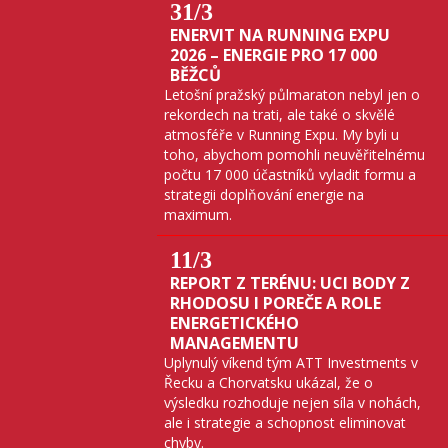
31
/3
ENERVIT NA RUNNING EXPU
2026 – ENERGIE PRO 17 000
BĚŽCŮ
Letošní pražský půlmaraton nebyl jen o
rekordech na trati, ale také o skvělé
atmosféře v Running Expu. My byli u
toho, abychom pomohli neuvěřitelnému
počtu 17 000 účastníků vyladit formu a
strategii doplňování energie na
maximum.
11
/3
REPORT Z TERÉNU: UCI BODY Z
RHODOSU I POREČE A ROLE
ENERGETICKÉHO
MANAGEMENTU
Uplynulý víkend tým ATT Investments v
Řecku a Chorvatsku ukázal, že o
výsledku rozhoduje nejen síla v nohách,
ale i strategie a schopnost eliminovat
chyby.