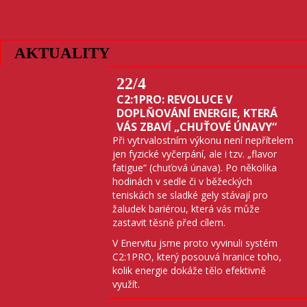
AKTUALITY
22
/4
C2:1PRO: REVOLUCE V
DOPLŇOVÁNÍ ENERGIE, KTERÁ
VÁS ZBAVÍ „CHUŤOVÉ ÚNAVY“
Při vytrvalostním výkonu není nepřítelem
jen fyzické vyčerpání, ale i tzv. „flavor
fatigue“ (chuťová únava). Po několika
hodinách v sedle či v běžeckých
teniskách se sladké gely stávají pro
žaludek bariérou, která vás může
zastavit těsně před cílem.
V Enervitu jsme proto vyvinuli systém
C2:1PRO, který posouvá hranice toho,
kolik energie dokáže tělo efektivně
využít.