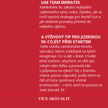
UAE TEAM EMIRATES
Nahlédněte do zákulisí nejlepšího
cyklistického týmu světa. Zjistěte, jak se
tvoří nutriční strategie pro WorldTour a
jak vědecké poznatky přenést do
reálného výkonu.
4. VÝŽIVOVÝ TIP PRO JIZERSKOU
50: CO JÍST PŘED STARTEM
Tahle otázka zaměstnává mnoho
vytrvalců, běžce a běžkyně na lyžích
nevyjímaje. Co si dát v době 2 hodin
před startem, abychom se cítili sytí,
nebylo nám těžko a pomohli tělu
s přípravou na výkon? My v Enervitu
máme jasnou odpověď, podle které se
řídí už tisíce sportovců včetně
profesionálů – i těch, kteří se postaví na
start Jizerské 50.
VÍCE AKTUALIT