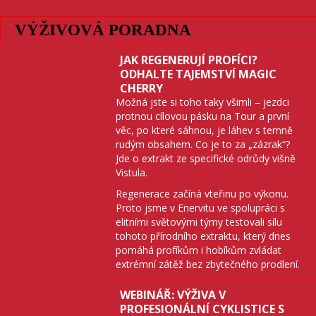
VÝŽIVOVÁ PORADNA
JAK REGENERUJÍ PROFÍCI?
ODHALTE TAJEMSTVÍ MAGIC
CHERRY
Možná jste si toho taky všimli – jezdci
protnou cílovou pásku na Tour a první
věc, po které sáhnou, je láhev s temně
rudým obsahem. Co je to za „zázrak“?
Jde o extrakt ze specifické odrůdy višně
Vistula.
Regenerace začíná vteřinu po výkonu.
Proto jsme v Enervitu ve spolupráci s
elitními světovými týmy testovali sílu
tohoto přírodního extraktu, který dnes
pomáhá profíkům i hobíkům zvládat
extrémní zátěž bez zbytečného prodlení.
WEBINÁŘ: VÝŽIVA V
PROFESIONÁLNÍ CYKLISTICE S